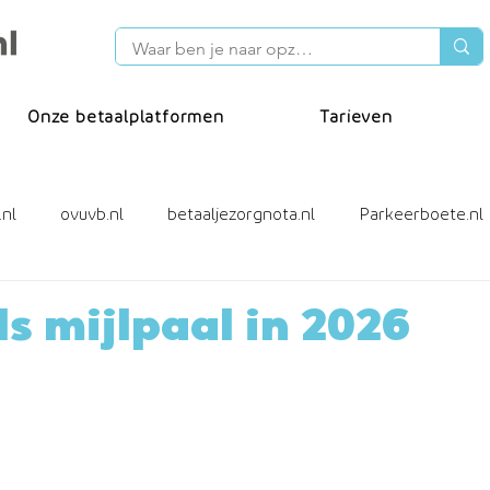
Onze betaalplatformen
Tarieven
.nl
ovuvb.nl
betaaljezorgnota.nl
Parkeerboete.nl
cafacturen
Incassotool
ideal wero
ls mijlpaal in 2026