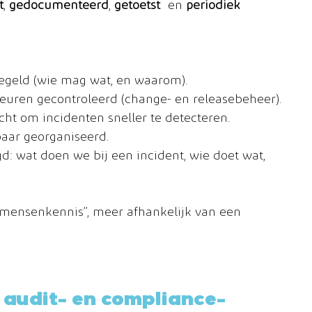
t
, 
gedocumenteerd
, 
getoetst
 en 
periodiek 
regeld (wie mag wat, en waarom).
euren gecontroleerd (change- en releasebeheer).
cht om incidenten sneller te detecteren.
baar georganiseerd.
: wat doen we bij een incident, wie doet wat, 
“mensenkennis”, meer afhankelijk van een 
 audit- en compliance-