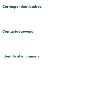
Correspondentieadres
Postbus 58
4840 AB Prinsenbeek
Contactgegevens
Tel
010 - 311 65 60
Email :
info@onlinebetalen.nl
Identificatienummers
KVK
71977015
BTW NL858925060B01
Functionaliteiten
Payment service provider
Workflow management
Dispuut management
A/B testing