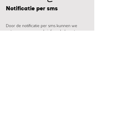
Notificatie per sms
Door de notificatie per sms kunnen we
ontvangers van een brief op de hoogte
stellen dat er een brief onderweg is en ze
alvast met een link inzage geven in de brief
die verzonden is.
Correspondentieadres
Postbus 58
4840 AB Prinsenbeek
Contactgegevens