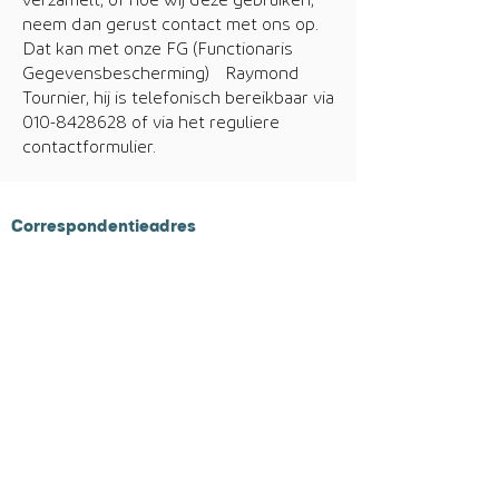
verzamelt, of hoe wij deze gebruiken,
neem dan gerust contact met ons op.
Dat kan met onze FG (Functionaris
Gegevensbescherming) Raymond
Tournier, hij is telefonisch bereikbaar via
010-8428628
of via het reguliere
contactformulier.
Correspondentieadres
Postbus 58
4840 AB Prinsenbeek
Contactgegevens
Tel
010 - 311 65 60
Email :
info@onlinebetalen.nl
Identificatienummers