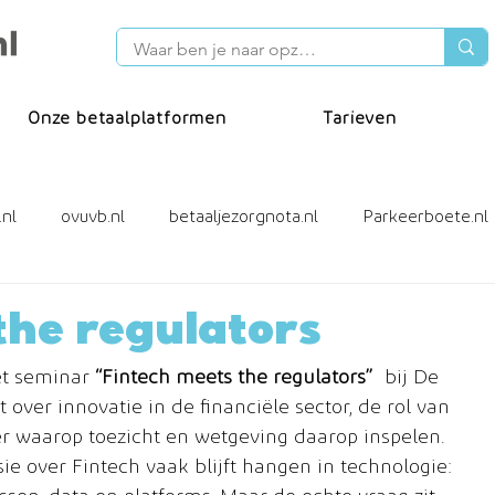
Onze betaalplatformen
Tarieven
.nl
ovuvb.nl
betaaljezorgnota.nl
Parkeerboete.nl
cafacturen
Incassotool
ideal wero
the regulators
et seminar 
“Fintech meets the regulators”
 bij De 
ver innovatie in de financiële sector, de rol van 
r waarop toezicht en wetgeving daarop inspelen.
sie over Fintech vaak blijft hangen in technologie: 