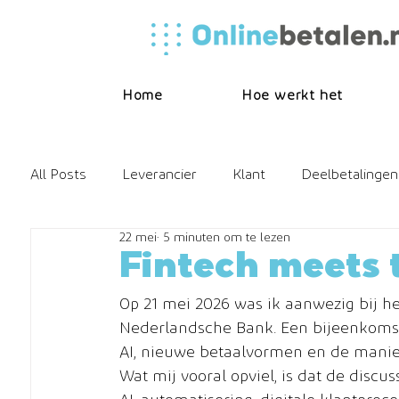
Home
Hoe werkt het
All Posts
Leverancier
Klant
Deelbetalingen
22 mei
5 minuten om te lezen
Online betalen
Releasenote
FAQ
Hore
Fintech meets 
Op 21 mei 2026 was ik aanwezig bij h
Nederlandsche Bank. Een bijeenkomst o
AI, nieuwe betaalvormen en de manie
Wat mij vooral opviel, is dat de discus