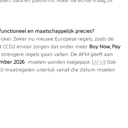
essen, data en platforms. Maar de echte vraag zit 
, functioneel en maatschappelijk precies?
jker. Zeker nu nieuwe Europese regels, zoals de 
t CCD2 ervoor zorgen dat onder meer 
Buy Now, Pay 
 strengere regels gaan vallen. De AFM geeft aan 
mber 2026
 moeten worden toegepast. (
AFM
) Ook 
D2-maatregelen uiterlijk vanaf die datum moeten 