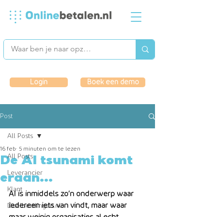
Login
Boek een demo
Post
All Posts
16 feb
5 minuten om te lezen
All Posts
De AI tsunami komt
Leverancier
eraan...
Klant
AI is inmiddels zo’n onderwerp waar 
iedereen iets van vindt, maar waar 
Deelbetalingen.nl