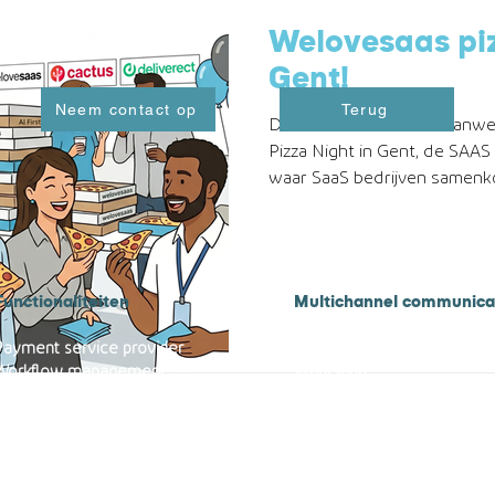
Welovesaas piz
Gent!
Neem contact op
Terug
Deze week waren we aanwezi
Pizza Night in Gent, de SAAS
waar SaaS bedrijven samenk
gezamenlijk te bespreken. Di
centrale vraag: hoe word je 
organisatie binnen product, 
Tijdens verschillende round
Functionaliteiten
Multichannel communica
kwamen veel interessante inz
adoptie, agentic workflows, 
Payment service provider
Mail
Workflow management
Whatsapp
Dispuut management
Brief met QR code
A/B testing
SMS/Robocall
Banktransac
tie