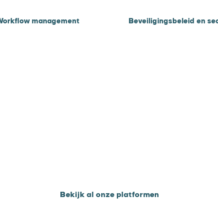
Workflow management
Beveiligingsbeleid en sec
actuur opvolging
Privacy- en beveiligingsbel
ebiteuren opvolging
Security
etalingsregelingen
AI privacy statement
Bekijk al onze platformen
ren.nl
|
Betaaljezorgnota.nl
|
uwnoshow.nl
|
deelbetali