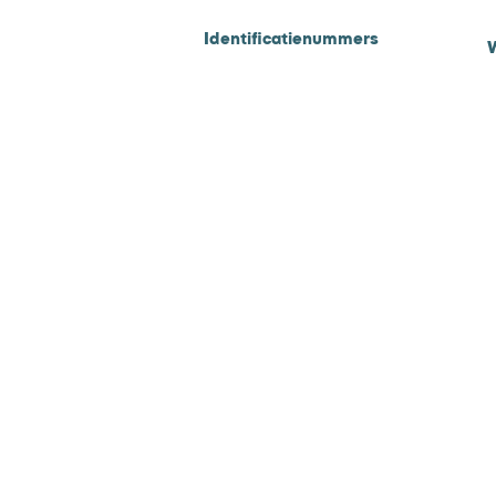
Identificatienummers
KVK 71977015
F
BTW NL858925060B01
D
B
Ovuvb.n
l |
Horecafactu