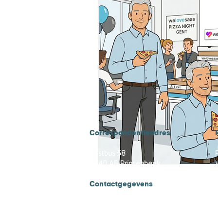
Correspondentieadres
Postbus 58
4840 AB Prinsenbeek
Contactgegevens
Tel 010 - 311 65 60
Email :
info@onlinebetalen.nl