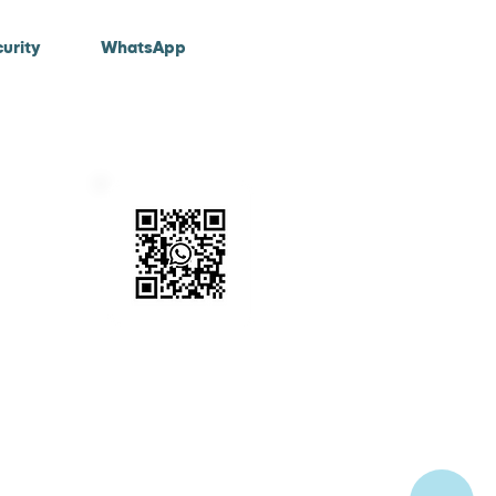
urity
WhatsApp
eid
Scan onderstaande code
om met ons in contact te
komen
ngen.nl | incassotool.net