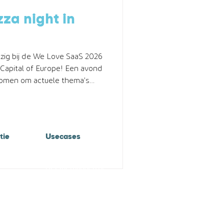
za night in
g bij de We Love SaaS 2026
 Capital of Europe! Een avond
omen om actuele thema’s
t keer draaide alles rond één
daadwerkelijk een AI-first
engineering én operations?
 tables en gesprekken
tie
Usecases
ichten voorbij over AI-
security en vooral de m
Betaaljezorgnota.nl
Deelbetalingen.nl
uwnoshow.nl
horecafacturen.nl
Incassotool.net
ovuvb.nl