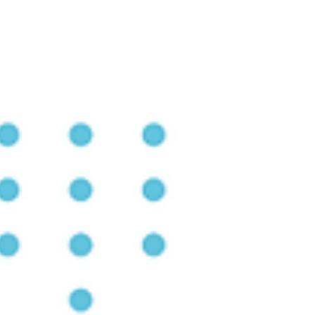
gezamenlijk te bespreken. Dit keer draaide
alles rond één centrale vraag: hoe word je
daadwerkelijk een AI-first organisatie binnen
product, engineering én operations? Tijdens
verschillende round tables en gesprekken
kwamen veel interessante inzichten voorbij
over AI-adoptie, agentic workflows, security
en vooral de m