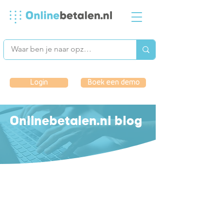
Login
Boek een demo
Onlinebetalen.nl blog