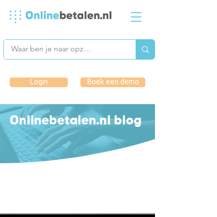
Login
Boek een demo
Onlinebetalen.nl blog