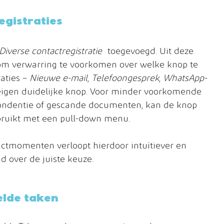
egistraties
Diverse contactregistratie
 toegevoegd. Uit deze 
 om verwarring te voorkomen over welke knop te 
aties – 
Nieuwe e-mail
, 
Telefoongesprek
, 
WhatsApp-
igen duidelijke knop. Voor minder voorkomende 
pondentie of gescande documenten, kan de knop 
ruikt met een pull-down menu.
actmomenten verloopt hierdoor intuïtiever en 
id over de juiste keuze.
elde taken