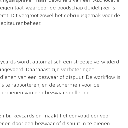
lingsafspraken naar bewoners van een AZC-locatie. 
 eigen taal, waardoor de boodschap duidelijker is 
eemt. Dit vergroot zowel het gebruiksgemak voor de 
 debiteurenbeheer.
eycards wordt automatisch een streepje verwijderd 
ingevoerd. Daarnaast zijn verbeteringen 
ndienen van een bezwaar of dispuut. De workflow is 
s te rapporteren, en de schermen voor de 
t indienen van een bezwaar sneller en 
en bij keycards en maakt het eenvoudiger voor 
enen door een bezwaar of dispuut in te dienen. 