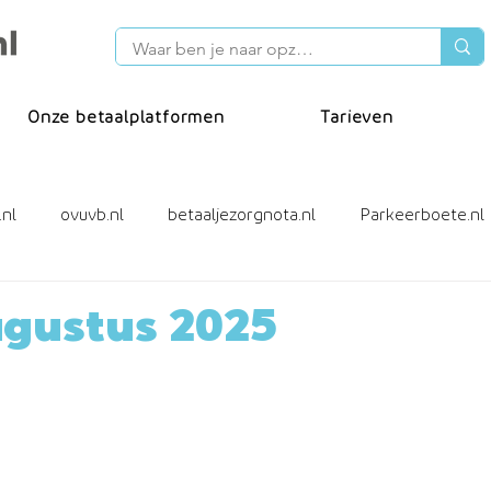
Onze betaalplatformen
Tarieven
.nl
ovuvb.nl
betaaljezorgnota.nl
Parkeerboete.nl
cafacturen
Incassotool
ideal wero
ugustus 2025