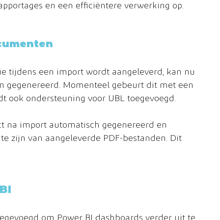
rapportages en een efficiëntere verwerking op.
ocumenten
ie tijdens een import wordt aangeleverd, kan nu 
n gegenereerd. Momenteel gebeurt dit met een 
dt ook ondersteuning voor UBL toegevoegd.
ct na import automatisch gegenereerd en 
 te zijn van aangeleverde PDF-bestanden. Dit 
.
BI
oegevoegd om Power BI dashboards verder uit te 