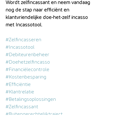
Wordt zelfincassant en neem vandaag 
nog de stap naar efficiënt en 
klantvriendelijke doe-het-zelf incasso 
met Incassotool.
#Zelfincasseren
#Incassotool
#Debiteurenbeheer
#Doehetzelfincasso
#Financiëlecontrole
#Kostenbesparing
#Efficiëntie
#Klantrelatie
#Betalingsoplossingen
#Zelfincassant
#Buitengerechtelijktraject
#Controleoverproces