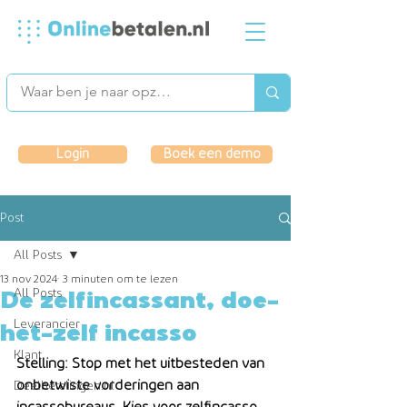
Login
Boek een demo
Post
All Posts
13 nov 2024
3 minuten om te lezen
All Posts
De zelfincassant, doe-
Leverancier
het-zelf incasso
Klant
Stelling: Stop met het uitbesteden van 
onbetwiste vorderingen aan 
Deelbetalingen.nl