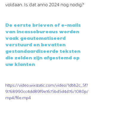
voldaan. Is dat anno 2024 nog nodig?
De eerste brieven of e-mails 
van incassobureaus worden 
vaak geautomatiseerd 
verstuurd en bevatten 
gestandaardiseerde teksten 
die zelden zijn afgestemd op 
uw klanten
https://video.wixstatic.com/video/1dbb2c_5f7
9768990cc4dd89f9e1675bd5d4d76/1080p/
mp4/file.mp4