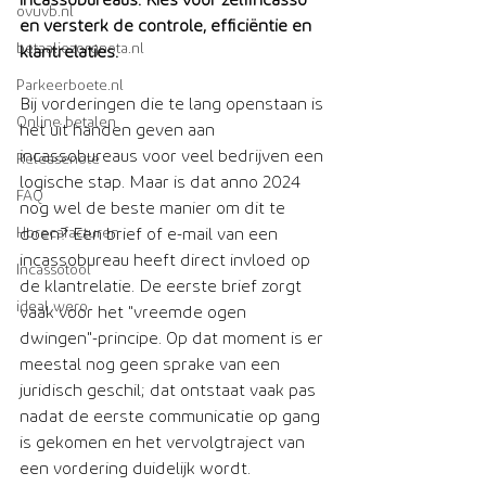
incassobureaus. Kies voor zelfincasso 
ovuvb.nl
en versterk de controle, efficiëntie en 
betaaljezorgnota.nl
klantrelaties.
Parkeerboete.nl
Bij vorderingen die te lang openstaan is 
Online betalen
het uit handen geven aan 
incassobureaus voor veel bedrijven een 
Releasenote
logische stap. Maar is dat anno 2024 
FAQ
nog wel de beste manier om dit te 
Horecafacturen
doen? Een brief of e-mail van een 
incassobureau heeft direct invloed op 
Incassotool
de klantrelatie. De eerste brief zorgt 
ideal wero
vaak voor het "vreemde ogen 
dwingen"-principe. Op dat moment is er 
meestal nog geen sprake van een 
juridisch geschil; dat ontstaat vaak pas 
nadat de eerste communicatie op gang 
is gekomen en het vervolgtraject van 
een vordering duidelijk wordt.