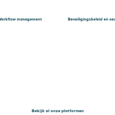
Workflow management
Beveiligingsbeleid en sec
actuur opvolging
Privacy- en beveiligingsbel
ebiteuren opvolging
Security
etalingsregelingen
AI privacy statement
Bekijk al onze platformen