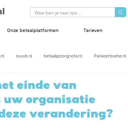
Onze betaalplatformen
Tarieven
.nl
ovuvb.nl
betaaljezorgnota.nl
Parkeerboete.nl
cafacturen
Incassotool
ideal wero
het einde van
s uw organisatie
 deze verandering?