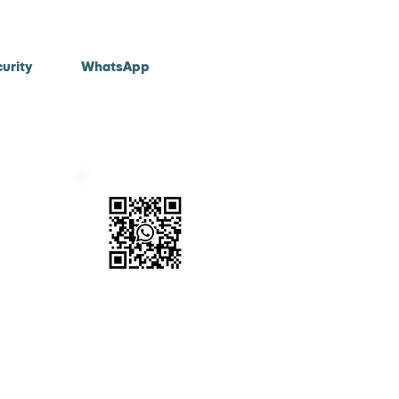
ovuvb.nl
urity
WhatsApp
eid
Scan onderstaande code
om met ons in contact te
komen