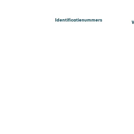
Tel 010 - 311 65 60
Email :
info@onlinebetalen.nl
Identificatienummers
KVK 71977015
F
BTW NL858925060B01
D
B