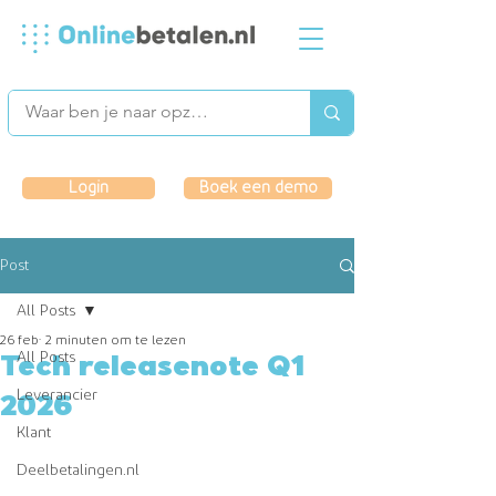
Login
Boek een demo
Post
All Posts
26 feb
2 minuten om te lezen
All Posts
Tech releasenote Q1
Leverancier
2026
Klant
Deelbetalingen.nl