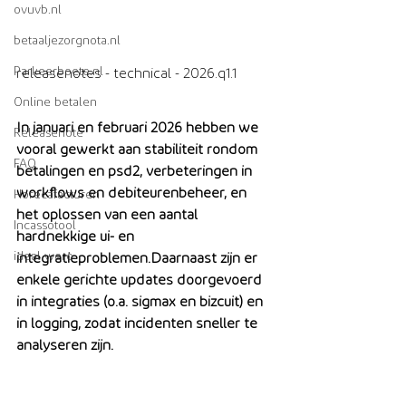
ovuvb.nl
betaaljezorgnota.nl
Parkeerboete.nl
​releasenotes - technical - 2026.q1.1
Online betalen
In januari en februari 2026 hebben we 
Releasenote
vooral gewerkt aan stabiliteit rondom 
FAQ
betalingen en psd2, verbeteringen in 
workflows en debiteurenbeheer, en 
Horecafacturen
het oplossen van een aantal 
Incassotool
hardnekkige ui- en 
ideal wero
integratieproblemen.Daarnaast zijn er 
enkele gerichte updates doorgevoerd 
in integraties (o.a. sigmax en bizcuit) en 
in logging, zodat incidenten sneller te 
analyseren zijn.