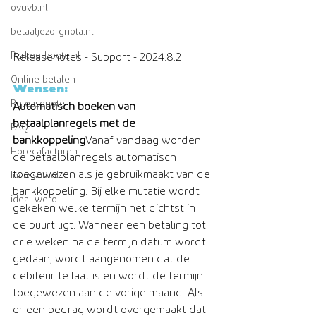
ovuvb.nl
betaaljezorgnota.nl
Parkeerboete.nl
​Releasenotes - Support - 2024.8.2
Online betalen
Wensen:
Releasenote
Automatisch boeken van 
betaalplanregels met de 
FAQ
bankkoppeling
Vanaf vandaag worden 
Horecafacturen
de betaalplanregels automatisch 
toegewezen als je gebruikmaakt van de 
Incassotool
bankkoppeling. Bij elke mutatie wordt 
ideal wero
gekeken welke termijn het dichtst in 
de buurt ligt. Wanneer een betaling tot 
drie weken na de termijn datum wordt 
gedaan, wordt aangenomen dat de 
debiteur te laat is en wordt de termijn 
toegewezen aan de vorige maand. Als 
er een bedrag wordt overgemaakt dat 