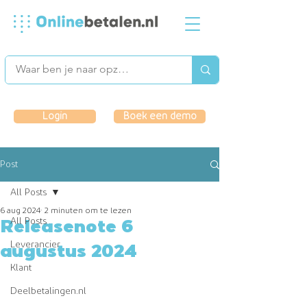
Login
Boek een demo
Post
All Posts
6 aug 2024
2 minuten om te lezen
All Posts
Releasenote 6
Leverancier
augustus 2024
Klant
Deelbetalingen.nl