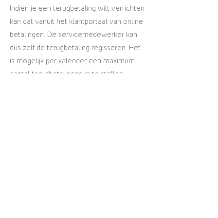
Indien je een terugbetaling wilt verrichten
kan dat vanuit het klantportaal van online
betalingen. De servicemedewerker kan
dus zelf de terugbetaling regisseren. Het
is mogelijk per kalender een maximum
aantal terugbetalingen in te stellen
Slimme administratieve
verwerking
Van elke online betaling wordt een
contactregistratie gemaakt met alle
relevante informatie. Belangrijke
informatie zoals bankrekeningnummer en
naam rekening houder kan worden
opgeslagen bij de debiteur om
toekomstige betalingen (niet perse
online) op de juiste manier te boeken en
werkt automatisch de klantgegevens bij.