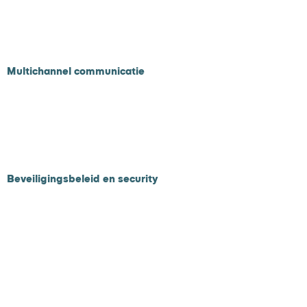
F
actuur opvolging
Debiteuren opvolging
Betalingsregelingen
Multichannel communicatie
Mail
Whatsapp
Brief met QR code
SMS/Robocall
Banktransac
tie
Beveiligingsbeleid en security
Privacy- en beveiligingsbeleid
Security
AI privacy statement
Usecases
Betaaljezorgnota.nl
Deelbetalingen.nl