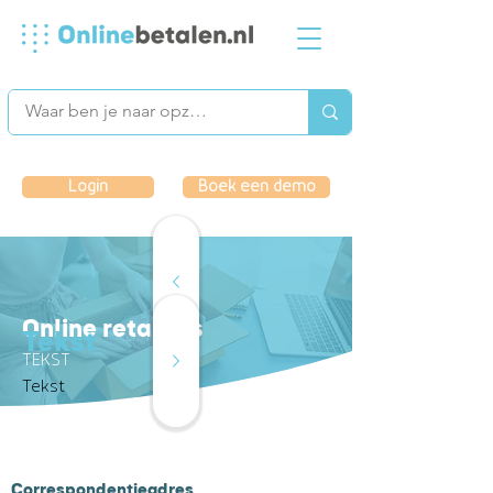
Login
Boek een demo
Online retailers
Tekst
TEKST
Tekst
Correspondentieadres