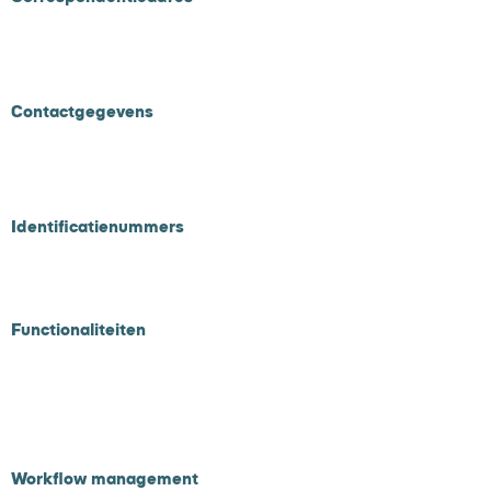
Postbus 58
4840 AB Prinsenbeek
Contactgegevens
Tel
010 - 311 65 60
Email :
info@onlinebetalen.nl
Identificatienummers
KVK
71977015
BTW NL858925060B01
Functionaliteiten
Payment service provider
Workflow management
Dispuut management
A/B testing
Workflow management