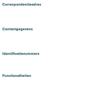
Correspondentieadres
Postbus 58
4840 AB Prinsenbeek
Contactgegevens
Tel
010 - 311 65 60
Email :
info@onlinebetalen.nl
Identificatienummers
KVK
71977015
BTW NL858925060B01
Functionaliteiten
Payment service provider
Workflow management
Dispuut management
A/B testing