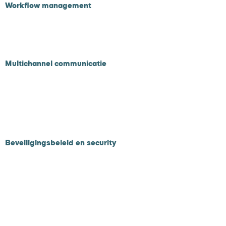
Workflow management
F
actuur opvolging
Debiteuren opvolging
Betalingsregelingen
Multichannel communicatie
Mail
Whatsapp
Brief met QR code
SMS/Robocall
Banktransac
tie
Beveiligingsbeleid en security
Privacy- en beveiligingsbeleid
Security
AI privacy statement
Usecases
Betaaljezorgnota.nl